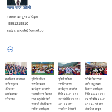
सत्य राज जोशी
सहायक कम्प्युटर अधिकृत
9851219810
satyarajjoshi@gmail.com
बालविवाह अन्त्यका
गृहिणी महिला
गृहिणी महिला
गरिबी निवारणका
लागि समुदाय
सशक्तिकरण
सशक्तिकरण
लागि लघु उद्यम
परिचालन
कार्यक्रम अन्तर्गत
कार्यक्रम अन्तर्गत
विकास कार्यक्रम
कार्यक्रमका
उद्यमशीलता विकास
मिति २०८२।०१।
मिति २०८२।०१।
तस्विरहरु
तथा स्ट्रबेरी खेती
२२ गतेदेखि २०८२।
२२ गतेदेखि २०८२।
सम्बन्धी सीपविकास
०२।०२ सम्म
०१।२८ गते सम्म
तालिम कार्यक्रम
संचालित बेमौसमी
संचालित साबुन,