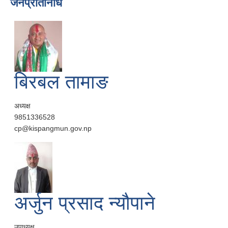
जनप्रतिनिधि
बिरबल तामाङ
अध्यक्ष
9851336528
cp@kispangmun.gov.np
अर्जुन प्रसाद न्यौपाने
उपाध्यक्ष