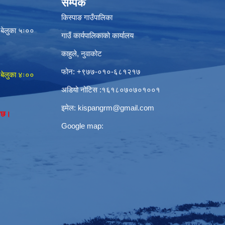
सम्पर्क
किस्पाङ गाउँपालिका
 बेलुका ५ः००
गाउँ कार्यपालिकाको कार्यालय
काहुले‍‍, नुवाकोट
फोन: ‌+९७७-०१०-६८१२१७
 बेलुका ४ः००
अडियो नोटिस ‌‍:१६१८०७०७०१००१
इमेल:
kispangrm@gmail.com
नेछ।
Google map: