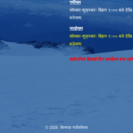
गर्मीयाम
सोमबार-शुक्रबारः बिहान ९ः०० बजे देखि
बजेसम्म
जाडोयाम
सोमबार-शुक्रबारः बिहान ९ः०० बजे देखि
बजेसम्म
सार्वजनिक बिदाको दिन कार्यालय बन्द रह
© 2026 किस्पाङ गाउँपालिका