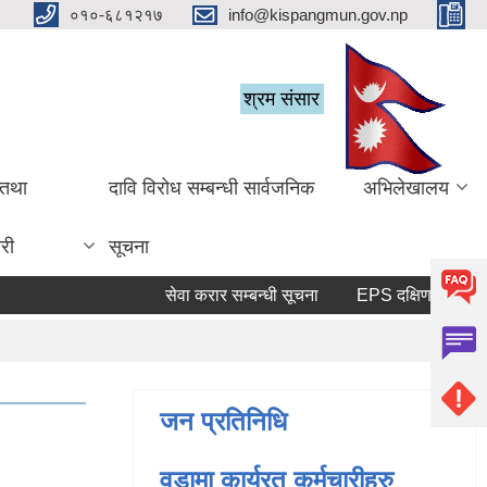
०१०-६८१२१७
info@kispangmun.gov.np
श्रम संसार
 तथा
दावि विरोध सम्बन्धी सार्वजनिक
अभिलेखालय
री
सूचना
सेवा करार सम्बन्धी सूचना
जन प्रतिनिधि
वडामा कार्यरत कर्मचारीहरु