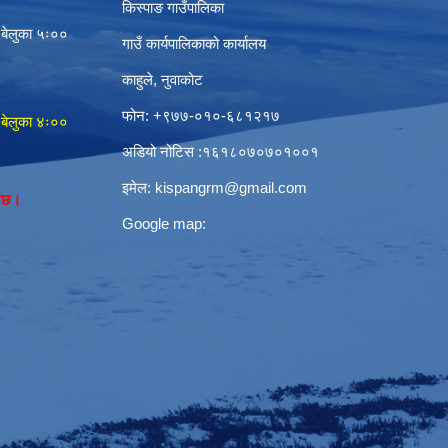
किस्पाङ गाउँपालिका
 बेलुका ५ः००
गाउँ कार्यपालिकाको कार्यालय
काहुले‍‍, नुवाकोट
फोन: ‌+९७७-०१०-६८१२१७
 बेलुका ४ः००
अडियो नोटिस ‌‍:१६१८०७०७०१००१
इमेल:
kispangrm@gmail.com
नेछ।
Google map: