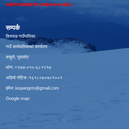
सार्वजनिक बिदाको दिन कार्यालय बन्द रहनेछ।
सम्पर्क
किस्पाङ गाउँपालिका
गाउँ कार्यपालिकाको कार्यालय
काहुले‍‍, नुवाकोट
फोन: ‌+९७७-०१०-६८१२१७
अडियो नोटिस ‌‍:१६१८०७०७०१००१
इमेल:
kispangrm@gmail.com
Google map: