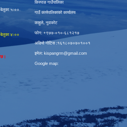
किस्पाङ गाउँपालिका
 बेलुका ५ः००
गाउँ कार्यपालिकाको कार्यालय
काहुले‍‍, नुवाकोट
फोन: ‌+९७७-०१०-६८१२१७
 बेलुका ४ः००
अडियो नोटिस ‌‍:१६१८०७०७०१००१
इमेल:
kispangrm@gmail.com
नेछ।
Google map: