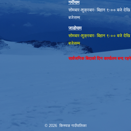
गर्मीयाम
सोमबार-शुक्रबारः बिहान ९ः०० बजे देखि
बजेसम्म
जाडोयाम
सोमबार-शुक्रबारः बिहान ९ः०० बजे देखि
बजेसम्म
सार्वजनिक बिदाको दिन कार्यालय बन्द रह
© 2026 किस्पाङ गाउँपालिका