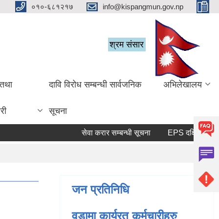
०१०-६८१२१७
info@kispangmun.gov.np
श्रम संसार
 तथा
दावि विरोध सम्बन्धी सार्वजनिक
अभिलेखालय
री
सूचना
सेवा करार सम्बन्धी सूचना
जन प्रतिनिधि
वडामा कार्यरत कर्मचारीहरु