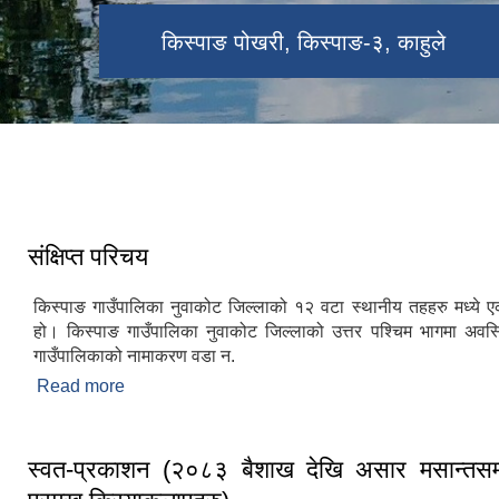
किस्पाङ गाउँपालिका प्रशासकीय भवन,
भाल्चे
किस्पाङ पोखरी, किस्पाङ-३, काहुले
किस्पाङ-३, काहुले
गयर फुङफुङ झरना, किस्पाङ-४, साल्मे
संक्षिप्त परिचय
किस्पाङ गाउँपालिका नुवाकोट जिल्लाको १२ वटा स्थानीय तहहरु मध्ये 
हो। किस्पाङ गाउँपालिका नुवाकोट जिल्लाको उत्तर पश्चिम भागमा अव
गाउँपालिकाको नामाकरण वडा न.
Read more
about संक्षिप्त परिचय
स्वत-प्रकाशन (२०८३ बैशाख देखि असार मसान्तसम्