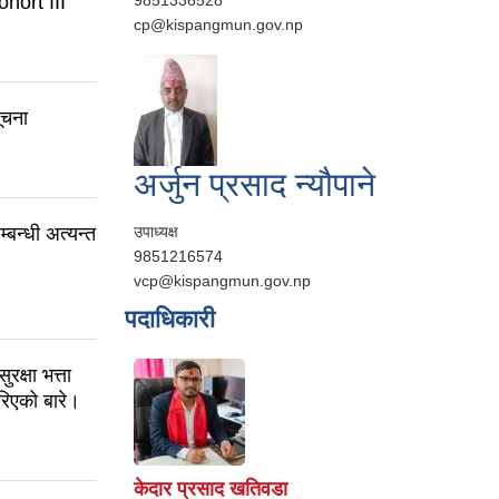
hort III
cp@kispangmun.gov.np
ूचना
अर्जुन प्रसाद न्यौपाने
्बन्धी अत्यन्त
उपाध्यक्ष
9851216574
vcp@kispangmun.gov.np
पदाधिकारी
क्षा भत्ता
गरिएको बारे।
केदार प्रसाद खतिवडा