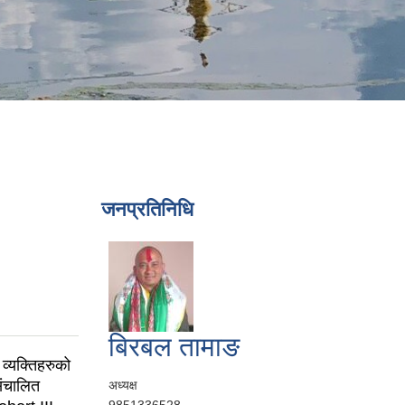
जनप्रतिनिधि
बिरबल तामाङ
व्यक्तिहरुको
ंचालित
अध्यक्ष
9851336528