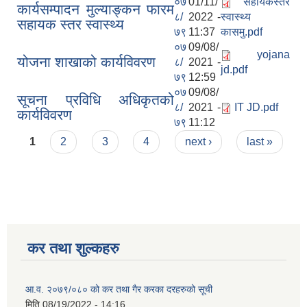
०७
01/11/
सहायकस्तर
कार्यसम्पादन मुल्याङ्कन फारम
८/
2022 -
स्वास्थ्य
सहायक स्तर स्वास्थ्य
७९
11:37
कासमु.pdf
०७
09/08/
yojana
योजना शाखाको कार्यविवरण
८/
2021 -
jd.pdf
७९
12:59
०७
09/08/
सूचना प्रविधि अधिकृतको
८/
2021 -
IT JD.pdf
कार्यविवरण
७९
11:12
Pages
1
2
3
4
next ›
last »
कर तथा शुल्कहरु
आ.व. २०७९/०८० को कर तथा गैर करका दरहरुको सूची
मिति
08/19/2022 - 14:16