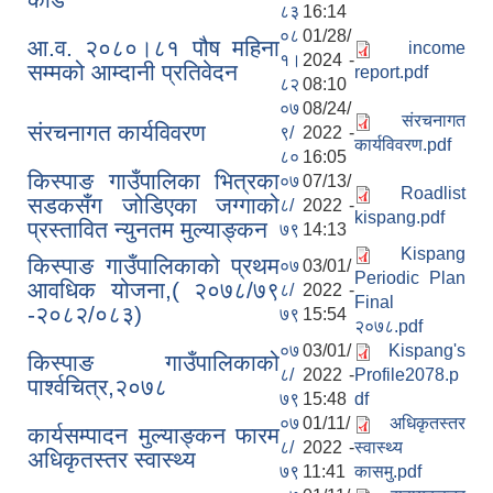
८३
16:14
०८
01/28/
आ.व. २०८०।८१ पौष महिना
income
१।
2024 -
सम्मको आम्दानी प्रतिवेदन
report.pdf
८२
08:10
०७
08/24/
संरचनागत
संरचनागत कार्यविवरण
९/
2022 -
कार्यविवरण.pdf
८०
16:05
किस्पाङ गाउँपालिका भित्रका
०७
07/13/
Roadlist
सडकसँग जोडिएका जग्गाको
८/
2022 -
kispang.pdf
प्रस्तावित न्युनतम मुल्याङ्कन
७९
14:13
Kispang
किस्पाङ गाउँपालिकाको प्रथम
०७
03/01/
Periodic Plan
आवधिक योजना,( २०७८/७९
८/
2022 -
Final
-२०८२/०८३)
७९
15:54
२०७८.pdf
०७
03/01/
Kispang's
किस्पाङ गाउँपालिकाको
८/
2022 -
Profile2078.p
पार्श्वचित्र,२०७८
७९
15:48
df
०७
01/11/
अधिकृतस्तर
कार्यसम्पादन मुल्याङ्कन फारम
८/
2022 -
स्वास्थ्य
अधिकृतस्तर स्वास्थ्य
७९
11:41
कासमु.pdf