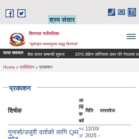
Skip to main content
श्रम संसार
किस्पाङ गाउँपालिका
"सुसंस्कृत समतामुलक समृद्ध किस्पाङ"
ताजा समाचार
सेवा करार सम्बन्धी सूचना
You are here
Home
»
प्रतिवेदन
» प्रकाशन
प्रकाशन
आ
र्थि
शिर्षक
मिति
दस्तावेज
क
बर्ष
०८
12/10/
गुनासो/उजुरी दर्ताको लागि QR
२/
2025 -
कोड