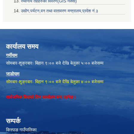
स्थानीय तहहरुको विवरण(GIS नक्सा)
उद्योग,पर्यटन,वन तथा वातावरण मन्त्रालय,प्रदेश नं‌‍‌‍.३
कार्यालय समय
गर्मीयाम
सोमबार-शुक्रबारः बिहान ९ः०० बजे देखि बेलुका ५ः०० बजेसम्म
जाडोयाम
सोमबार-शुक्रबारः बिहान ९ः०० बजे देखि बेलुका ४ः०० बजेसम्म
सार्वजनिक बिदाको दिन कार्यालय बन्द रहनेछ।
सम्पर्क
किस्पाङ गाउँपालिका