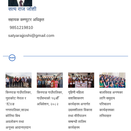
सत्य राज जोशी
सहायक कम्प्युटर अधिकृत
9851219810
satyarajjoshi@gmail.com
किस्पाङ गाउँपालिका,
किस्पाङ गाउँपालिका,
गृहिणी महिला
बालविवाह अन्त्यका
नुवाकोट नेपाल र
गाउँसभाको १६‍औँ
सशक्तिकरण
लागि समुदाय
गोहेउङ
अधिवेशन, २०८२
कार्यक्रम अन्तर्गत
परिचालन
नगरपालिका,साउथ
उद्यमशीलता विकास
कार्यक्रमका
कोरिया बिच
तथा मौरीपालन
तस्विरहरु
अवलोकन तथा
सम्बन्धी तालिम
अनुभव आदानप्रदान
कार्यक्रम