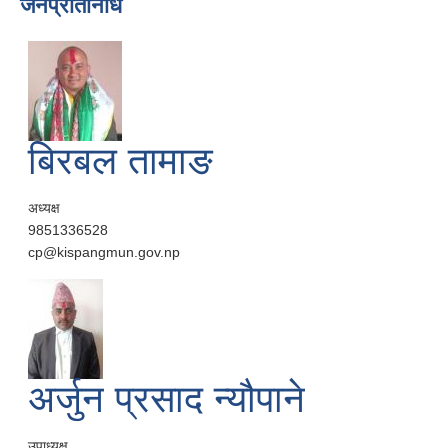
जनप्रतिनिधि
बिरबल तामाङ
अध्यक्ष
9851336528
cp@kispangmun.gov.np
अर्जुन प्रसाद न्यौपाने
उपाध्यक्ष