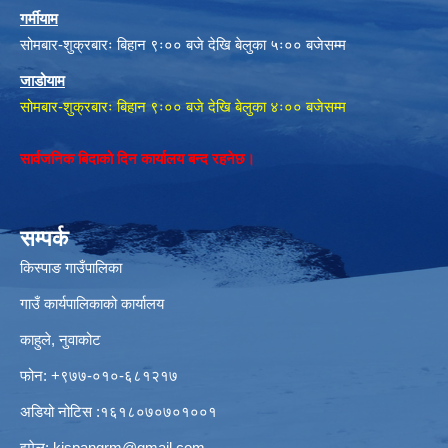
गर्मीयाम
सोमबार-शुक्रबारः बिहान ९ः०० बजे देखि बेलुका ५ः०० बजेसम्म
जाडोयाम
सोमबार-शुक्रबारः बिहान ९ः०० बजे देखि बेलुका ४ः०० बजेसम्म
सार्वजनिक बिदाको दिन कार्यालय बन्द रहनेछ।
सम्पर्क
किस्पाङ गाउँपालिका
गाउँ कार्यपालिकाको कार्यालय
काहुले‍‍, नुवाकोट
फोन: ‌+९७७-०१०-६८१२१७
अडियो नोटिस ‌‍:१६१८०७०७०१००१
इमेल:
kispangrm@gmail.com