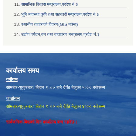
सामाजिक विकास मन्त्रालय,प्रदेश नं‌‍‌‍.३
भूमि व्यवस्था,कृषि तथा सहकारी मन्त्रालय,प्रदेश नं‌‍‌‍.३
स्थानीय तहहरुको विवरण(GIS नक्सा)
उद्योग,पर्यटन,वन तथा वातावरण मन्त्रालय,प्रदेश नं‌‍‌‍.३
कार्यालय समय
गर्मीयाम
सोमबार-शुक्रबारः बिहान ९ः०० बजे देखि बेलुका ५ः०० बजेसम्म
जाडोयाम
सोमबार-शुक्रबारः बिहान ९ः०० बजे देखि बेलुका ४ः०० बजेसम्म
सार्वजनिक बिदाको दिन कार्यालय बन्द रहनेछ।