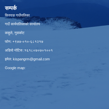
सम्पर्क
किस्पाङ गाउँपालिका
गाउँ कार्यपालिकाको कार्यालय
काहुले‍‍, नुवाकोट
फोन: ‌+९७७-०१०-६८१२१७
अडियो नोटिस ‌‍:१६१८०७०७०१००१
इमेल:
kispangrm@gmail.com
Google map: