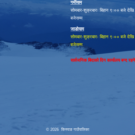
गर्मीयाम
सोमबार-शुक्रबारः बिहान ९ः०० बजे देखि
बजेसम्म
जाडोयाम
सोमबार-शुक्रबारः बिहान ९ः०० बजे देखि
बजेसम्म
सार्वजनिक बिदाको दिन कार्यालय बन्द रह
© 2026 किस्पाङ गाउँपालिका