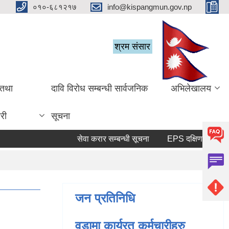
०१०-६८१२१७
info@kispangmun.gov.np
श्रम संसार
 तथा
दावि विरोध सम्बन्धी सार्वजनिक
अभिलेखालय
री
सूचना
सेवा करार सम्बन्धी सूचना
जन प्रतिनिधि
वडामा कार्यरत कर्मचारीहरु