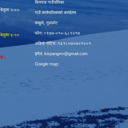
किस्पाङ गाउँपालिका
 बेलुका ५ः००
गाउँ कार्यपालिकाको कार्यालय
काहुले‍‍, नुवाकोट
फोन: ‌+९७७-०१०-६८१२१७
 बेलुका ४ः००
अडियो नोटिस ‌‍:१६१८०७०७०१००१
इमेल:
kispangrm@gmail.com
नेछ।
Google map: