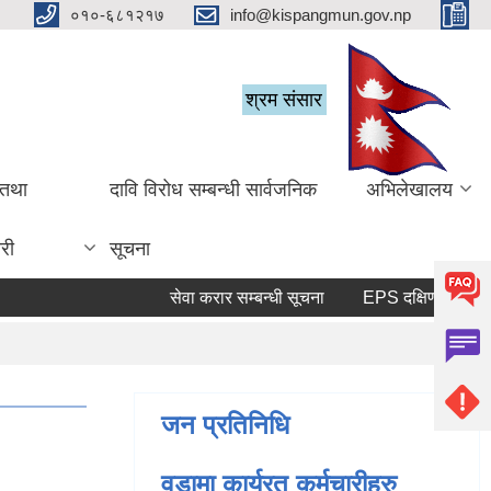
०१०-६८१२१७
info@kispangmun.gov.np
श्रम संसार
 तथा
दावि विरोध सम्बन्धी सार्वजनिक
अभिलेखालय
री
सूचना
सेवा करार सम्बन्धी सूचना
जन प्रतिनिधि
वडामा कार्यरत कर्मचारीहरु