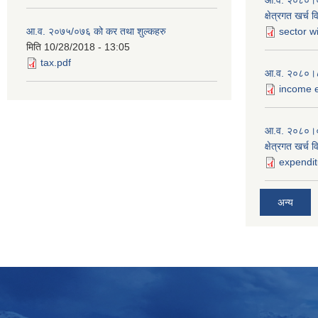
आ.व. २०८०।०८१
क्षेत्रगत खर्च 
आ.व. २०७५/०७६ को कर तथा शुल्कहरु
sector w
मिति
10/28/2018 - 13:05
tax.pdf
आ.व. २०८०।८१
income e
आ.व. २०८०।०
क्षेत्रगत खर्च 
expendit
अन्य