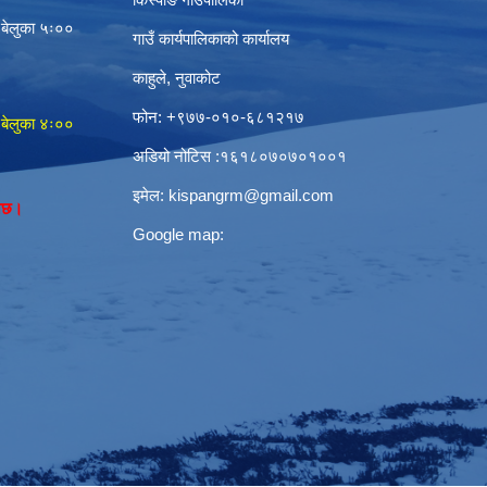
 बेलुका ५ः००
गाउँ कार्यपालिकाको कार्यालय
काहुले‍‍, नुवाकोट
फोन: ‌+९७७-०१०-६८१२१७
 बेलुका ४ः००
अडियो नोटिस ‌‍:१६१८०७०७०१००१
इमेल:
kispangrm@gmail.com
नेछ।
Google map: