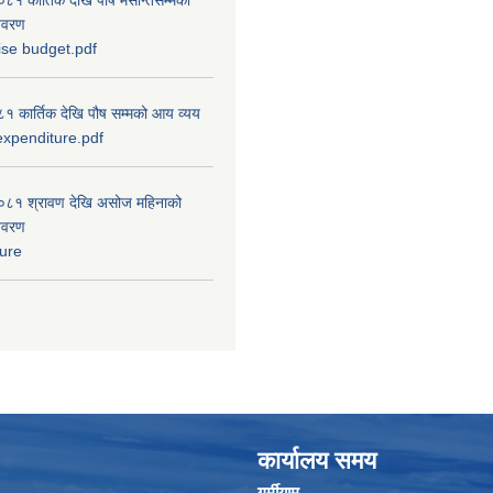
 कार्तिक देखि पौष मसान्तसम्मको
विवरण
ise budget.pdf
 कार्तिक देखि पौष सम्मको आय व्यय
xpenditure.pdf
८१ श्रावण देखि असोज महिनाको
विवरण
ure
कार्यालय समय
गर्मीयाम