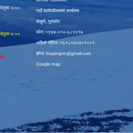
 बेलुका ५ः००
गाउँ कार्यपालिकाको कार्यालय
काहुले‍‍, नुवाकोट
फोन: ‌+९७७-०१०-६८१२१७
 बेलुका ४ः००
अडियो नोटिस ‌‍:१६१८०७०७०१००१
इमेल:
kispangrm@gmail.com
नेछ।
Google map: