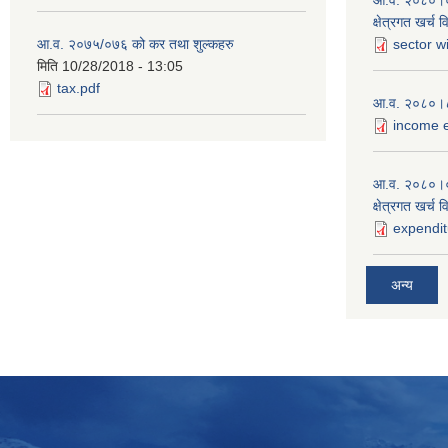
आ.व. २०८०।०८१
क्षेत्रगत खर्च 
आ.व. २०७५/०७६ को कर तथा शुल्कहरु
sector w
मिति
10/28/2018 - 13:05
tax.pdf
आ.व. २०८०।८१
income e
आ.व. २०८०।०
क्षेत्रगत खर्च 
expendit
अन्य