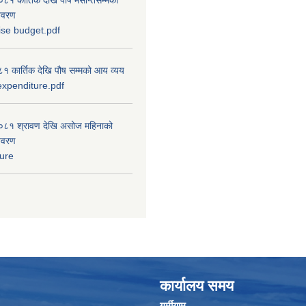
 कार्तिक देखि पौष मसान्तसम्मको
विवरण
ise budget.pdf
 कार्तिक देखि पौष सम्मको आय व्यय
xpenditure.pdf
८१ श्रावण देखि असोज महिनाको
विवरण
ure
कार्यालय समय
गर्मीयाम