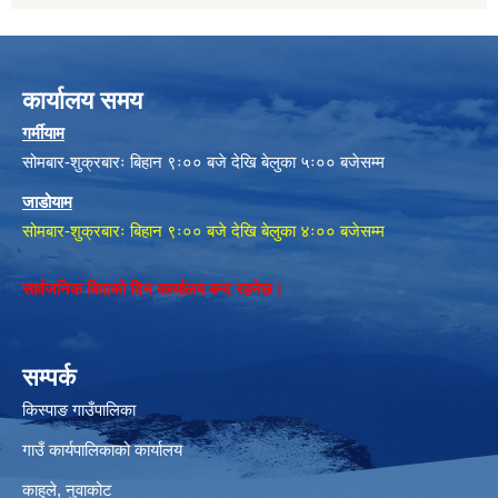
कार्यालय समय
गर्मीयाम
सोमबार-शुक्रबारः बिहान ९ः०० बजे देखि बेलुका ५ः०० बजेसम्म
जाडोयाम
सोमबार-शुक्रबारः बिहान ९ः०० बजे देखि बेलुका ४ः०० बजेसम्म
सार्वजनिक बिदाको दिन कार्यालय बन्द रहनेछ।
सम्पर्क
किस्पाङ गाउँपालिका
गाउँ कार्यपालिकाको कार्यालय
काहुले‍‍, नुवाकोट