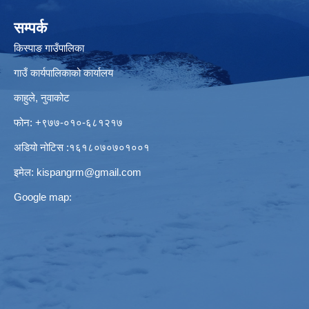
सम्पर्क
किस्पाङ गाउँपालिका
गाउँ कार्यपालिकाको कार्यालय
काहुले‍‍, नुवाकोट
फोन: ‌+९७७-०१०-६८१२१७
अडियो नोटिस ‌‍:१६१८०७०७०१००१
इमेल:
kispangrm@gmail.com
Google map: