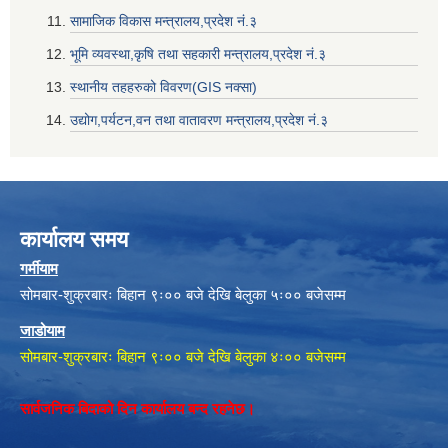
सामाजिक विकास मन्त्रालय,प्रदेश नं‌‍‌‍.३
भूमि व्यवस्था,कृषि तथा सहकारी मन्त्रालय,प्रदेश नं‌‍‌‍.३
स्थानीय तहहरुको विवरण(GIS नक्सा)
उद्योग,पर्यटन,वन तथा वातावरण मन्त्रालय,प्रदेश नं‌‍‌‍.३
कार्यालय समय
गर्मीयाम
सोमबार-शुक्रबारः बिहान ९ः०० बजे देखि बेलुका ५ः०० बजेसम्म
जाडोयाम
सोमबार-शुक्रबारः बिहान ९ः०० बजे देखि बेलुका ४ः०० बजेसम्म
सार्वजनिक बिदाको दिन कार्यालय बन्द रहनेछ।