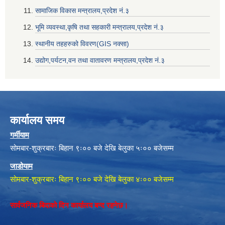
सामाजिक विकास मन्त्रालय,प्रदेश नं‌‍‌‍.३
भूमि व्यवस्था,कृषि तथा सहकारी मन्त्रालय,प्रदेश नं‌‍‌‍.३
स्थानीय तहहरुको विवरण(GIS नक्सा)
उद्योग,पर्यटन,वन तथा वातावरण मन्त्रालय,प्रदेश नं‌‍‌‍.३
कार्यालय समय
गर्मीयाम
सोमबार-शुक्रबारः बिहान ९ः०० बजे देखि बेलुका ५ः०० बजेसम्म
जाडोयाम
सोमबार-शुक्रबारः बिहान ९ः०० बजे देखि बेलुका ४ः०० बजेसम्म
सार्वजनिक बिदाको दिन कार्यालय बन्द रहनेछ।