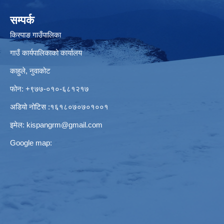
सम्पर्क
किस्पाङ गाउँपालिका
गाउँ कार्यपालिकाको कार्यालय
काहुले‍‍, नुवाकोट
फोन: ‌+९७७-०१०-६८१२१७
अडियो नोटिस ‌‍:१६१८०७०७०१००१
इमेल:
kispangrm@gmail.com
Google map: