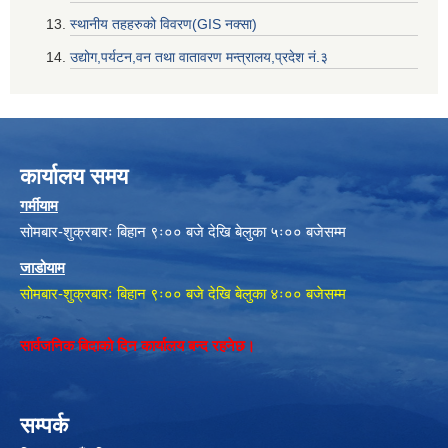
स्थानीय तहहरुको विवरण(GIS नक्सा)
उद्योग,पर्यटन,वन तथा वातावरण मन्त्रालय,प्रदेश नं‌‍‌‍.३
कार्यालय समय
गर्मीयाम
सोमबार-शुक्रबारः बिहान ९ः०० बजे देखि बेलुका ५ः०० बजेसम्म
जाडोयाम
सोमबार-शुक्रबारः बिहान ९ः०० बजे देखि बेलुका ४ः०० बजेसम्म
सार्वजनिक बिदाको दिन कार्यालय बन्द रहनेछ।
सम्पर्क