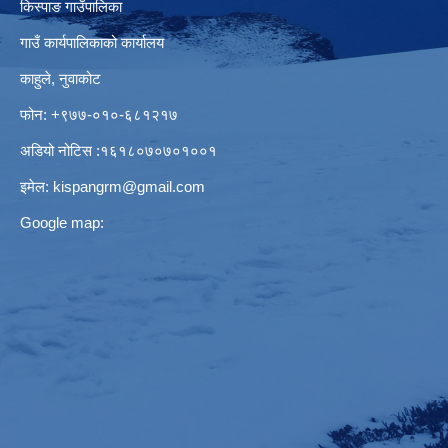
किस्पाङ गाउँपालिका
गाउँ कार्यपालिकाको कार्यालय
काहुले‍‍, नुवाकोट
फोन: ‌+९७७-०१०-६८१२१७
अडियो नोटिस ‌‍:१६१८०७०७०१००१
इमेल:
kispangrm@gmail.com
Google map: